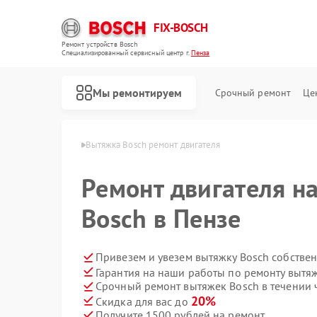
FIX-BOSCH
Ремонт устройств Bosch
Специализированный cервисный центр г.
Пенза
Мы ремонтируем
Срочный ремонт
Це
яжек Bosch в Пензе
Вытяжка Bosch ремонт двигателя
Ремонт двигателя н
Bosch в Пензе
Привезем и увезем вытяжку Bosch собстве
Гарантия на наши работы по ремонту вытя
Срочный ремонт вытяжек Bosch в течении 
20%
Скидка для вас до
Получите 1500 рублей на ремонт
Ремонт стиральных машин Bosch
Ремонт посудомоечных машин Bosch
Ремонт духовых шкафов Bosch
Ремонт водонагревателей Bosch
Ремонт варочных панелей Bosch
Ремонт микроволновых печей Bosch
Ремонт парогенераторов Bosch
Ремонт сушильных автоматов Bosch
Ремонт морозильных камер Bosch
Ремонт сушильных машин Bosch