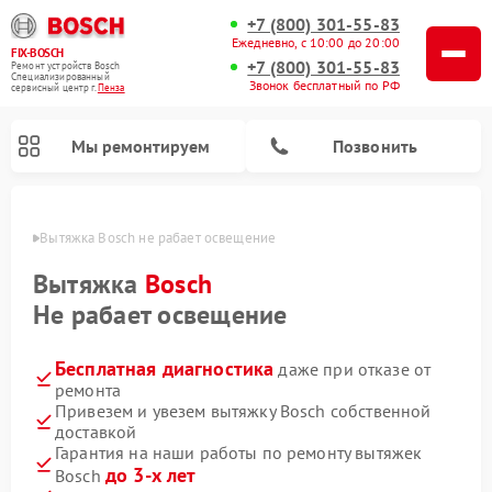
+7 (800) 301-55-83
Ежедневно, с 10:00 до 20:00
FIX-BOSCH
+7 (800) 301-55-83
Ремонт устройств Bosch
Специализированный
Звонок бесплатный по РФ
cервисный центр г.
Пенза
Мы ремонтируем
Позвонить
Пензе
Вытяжка Bosch не рабает освещение
Вытяжка
Bosch
Не рабает освещение
Бесплатная диагностика
даже при отказе от
ремонта
Привезем и увезем вытяжку Bosch собственной
доставкой
Ремонт посудомоечных машин Bosch
Ремонт водонагревателей Bosch
Ремонт микроволновых печей Bosch
Ремонт сушильных автоматов Bosch
Ремонт стиральных машин Bosch
Ремонт варочных панелей Bosch
Ремонт морозильных камер Bosch
Ремонт сушильных машин Bosch
Гарантия на наши работы по ремонту вытяжек
до 3-х лет
Bosch