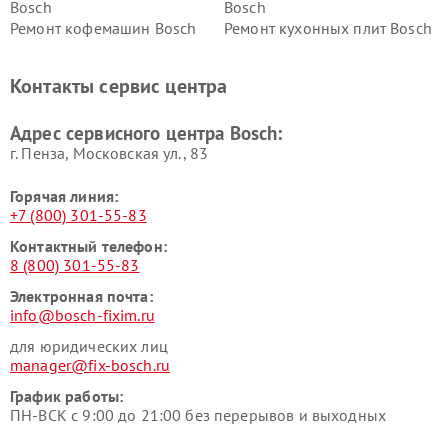
Bosch
Bosch
Ремонт кофемашин Bosch
Ремонт кухонных плит Bosch
Ремонт микроволновых
Ремонт парогенераторов
печей Bosch
Bosch
Контакты сервис центра
Ремонт сушильных автоматов
Ремонт морозильных камер
Bosch
Bosch
Адрес сервисного центра Bosch:
г. Пенза, Московская ул., 83
Горячая линия:
+7 (800) 301-55-83
Контактный телефон:
8 (800) 301-55-83
Электронная почта:
info@bosch-fixim.ru
для юридических лиц
manager@fix-bosch.ru
График работы:
ПН-ВСК с 9:00 до 21:00 без перерывов и выходных