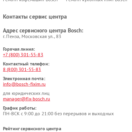
Ремонт микроволновых
Ремонт парогенераторов
печей Bosch
Bosch
Контакты сервис центра
Ремонт сушильных автоматов
Ремонт морозильных камер
Bosch
Bosch
Адрес сервисного центра Bosch:
г. Пенза, Московская ул., 83
Горячая линия:
+7 (800) 301-55-83
Контактный телефон:
8 (800) 301-55-83
Электронная почта:
info@bosch-fixim.ru
для юридических лиц
manager@fix-bosch.ru
График работы:
ПН-ВСК с 9:00 до 21:00 без перерывов и выходных
Рейтинг сервисного центра