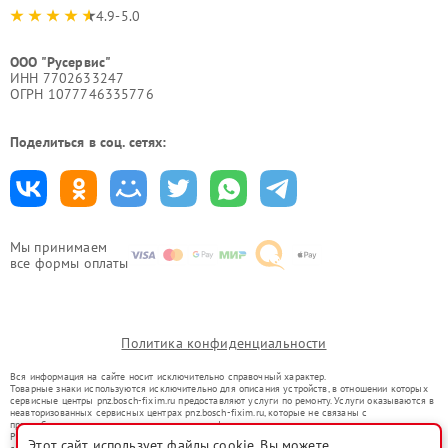
4.9-5.0
ООО "Русервис"
ИНН 7702633247
ОГРН 1077746335776
Поделиться в соц. сетях:
Мы принимаем
все формы оплаты
Политика конфиденциальности
Вся информация на сайте носит исключительно справочный характер.
Товарные знаки используются исключительно для описания устройств, в отношении которых
сервисные центры pnz.bosch-fixim.ru предоставляют услуги по ремонту. Услуги оказываются в
неавторизованных сервисных центрах pnz.bosch-fixim.ru, которые не связаны с
правообладателями товарных знаков или их официальными представителями.
Ремонт осуществляется для устройств, уже введенных в гражданский оборот в соответствии
Этот сайт использует файлы cookie. Вы можете