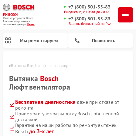
+7 (800) 301-55-83
Ежедневно, с 10:00 до 20:00
FIX-BOSCH
+7 (800) 301-55-83
Ремонт устройств Bosch
Специализированный
Звонок бесплатный по РФ
cервисный центр г.
Пенза
Мы ремонтируем
Позвонить
Пензе
Вытяжка Bosch люфт вентилятора
Вытяжка
Bosch
Люфт вентилятора
Бесплатная диагностика
даже при отказе от
ремонта
Привезем и увезем вытяжку Bosch собственной
доставкой
Ремонт посудомоечных машин Bosch
Ремонт водонагревателей Bosch
Ремонт микроволновых печей Bosch
Ремонт сушильных автоматов Bosch
Ремонт стиральных машин Bosch
Ремонт варочных панелей Bosch
Ремонт морозильных камер Bosch
Ремонт сушильных машин Bosch
Гарантия на наши работы по ремонту вытяжек
до 3-х лет
Bosch