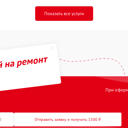
Показать все услуги
й на ремонт
При оформл
Отправить заявку и получить 1500 ₽