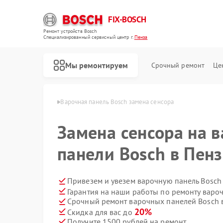
FIX-BOSCH
Ремонт устройств Bosch
Специализированный cервисный центр г.
Пенза
Мы ремонтируем
Срочный ремонт
Це
елей Bosch в Пензе
Варочная панель Bosch замена сенсора
Замена сенсора на 
панели Bosch в Пенз
Привезем и увезем варочную панель Bosch
Гарантия на наши работы по ремонту варо
Срочный ремонт варочных панелей Bosch в
20%
Скидка для вас до
Получите 1500 рублей на ремонт
Ремонт стиральных машин Bosch
Ремонт посудомоечных машин Bosch
Ремонт духовых шкафов Bosch
Ремонт водонагревателей Bosch
Ремонт микроволновых печей Bosch
Ремонт парогенераторов Bosch
Ремонт сушильных автоматов Bosch
Ремонт морозильных камер Bosch
Ремонт сушильных машин Bosch