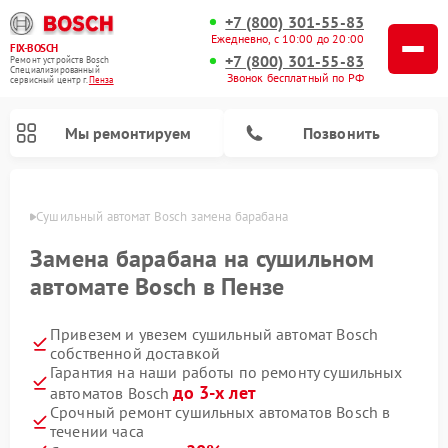
+7 (800) 301-55-83
Ежедневно, с 10:00 до 20:00
FIX-BOSCH
+7 (800) 301-55-83
Ремонт устройств Bosch
Специализированный
Звонок бесплатный по РФ
cервисный центр г.
Пенза
Мы ремонтируем
Позвонить
Пензе
Сушильный автомат Bosch замена барабана
Замена барабана на сушильном
автомате Bosch в Пензе
Привезем и увезем сушильный автомат Bosch
собственной доставкой
Гарантия на наши работы по ремонту сушильных
до 3-х лет
автоматов Bosch
Ремонт посудомоечных машин Bosch
Ремонт водонагревателей Bosch
Ремонт микроволновых печей Bosch
Ремонт морозильных камер Bosch
Ремонт стиральных машин Bosch
Ремонт варочных панелей Bosch
Ремонт сушильных машин Bosch
Срочный ремонт сушильных автоматов Bosch в
течении часа