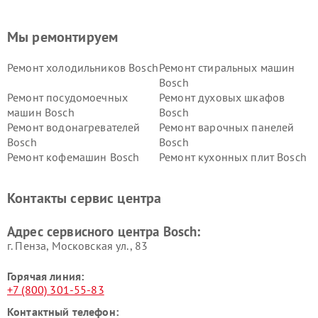
Мы ремонтируем
Ремонт холодильников Bosch
Ремонт стиральных машин
Bosch
Ремонт посудомоечных
Ремонт духовых шкафов
машин Bosch
Bosch
Ремонт водонагревателей
Ремонт варочных панелей
Bosch
Bosch
Ремонт кофемашин Bosch
Ремонт кухонных плит Bosch
Ремонт микроволновых
Ремонт парогенераторов
печей Bosch
Bosch
Контакты сервис центра
Ремонт сушильных автоматов
Ремонт морозильных камер
Bosch
Bosch
Адрес сервисного центра Bosch:
г. Пенза, Московская ул., 83
Горячая линия:
+7 (800) 301-55-83
Контактный телефон: