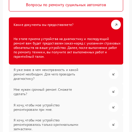
Вопросы по ремонту сушильных автоматов
Какие документы вы предоставляете?
На этапе приема устройства на диагностику и последующий
ремонт вам будет предоставлен заказ-наряд с указанием страховых
обязательств на ваше устройство. Далее, после выполнения работ
по ремонту техники, вы получите акт выполненных работ и
гарантийный талон.
Я уже знаю в чем неисправность и какой
ремонт необходим. Для чего проводить
диагностику?
Мне нужен срочный ремонт. Сможете
сделать?
Я хочу, чтобы мое устройство
ремонтировали при мне.
Я хочу, чтобы мое устройство
ремонтировалось только оригинальными
запчастями.