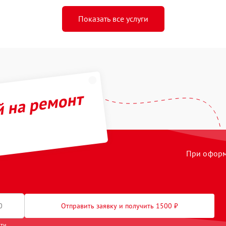
Показать все услуги
й на ремонт
При оформл
Отправить заявку и получить 1500 ₽
сти