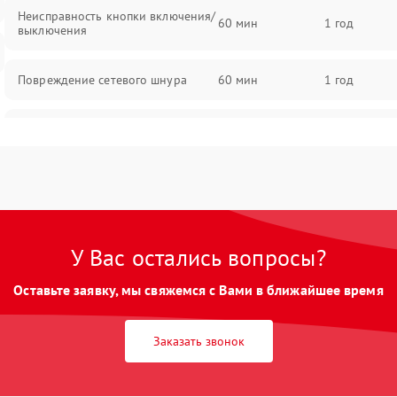
Неисправность кнопки включения/
60 мин
1 год
выключения
Повреждение сетевого шнура
60 мин
1 год
Неисправность системы защиты от
60 мин
1 год
перегрева
Поломка системы автоматического
60 мин
1 год
отключения
У Вас остались вопросы?
Неисправность индикаторов
60 мин
1 год
Оставьте заявку, мы свяжемся с Вами в ближайшее время
Поломка системы защиты от
60 мин
1 год
короткого замыкания
Заказать звонок
Повреждение системы защиты от
60 мин
1 год
перенапряжения