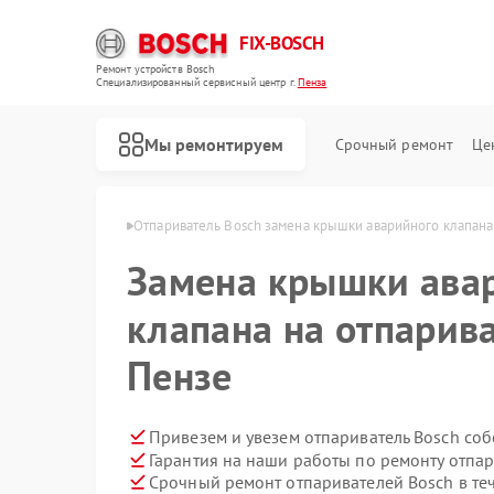
FIX-BOSCH
Ремонт устройств Bosch
Специализированный cервисный центр г.
Пенза
Мы ремонтируем
Срочный ремонт
Це
телей Bosch в Пензе
Отпариватель Bosch замена крышки аварийного клапана
Замена крышки ава
клапана на отпарива
Пензе
Привезем и увезем отпариватель Bosch со
Гарантия на наши работы по ремонту отпа
Срочный ремонт отпаривателей Bosch в те
Ремонт стиральных машин Bosch
Ремонт посудомоечных машин Bosch
Ремонт духовых шкафов Bosch
Ремонт водонагревателей Bosch
Ремонт варочных панелей Bosch
Ремонт микроволновых печей Bosch
Ремонт парогенераторов Bosch
Ремонт сушильных автоматов Bosch
Ремонт морозильных камер Bosch
Ремонт сушильных машин Bosch