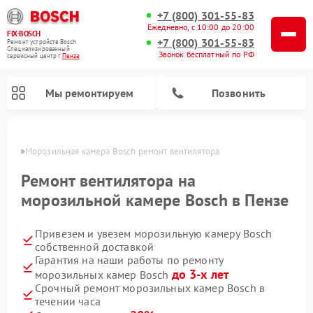
+7 (800) 301-55-83
Ежедневно, с 10:00 до 20:00
FIX-BOSCH
+7 (800) 301-55-83
Ремонт устройств Bosch
Специализированный
Звонок бесплатный по РФ
cервисный центр г.
Пенза
Мы ремонтируем
Позвонить
Пензе
Морозильная камера Bosch ремонт вентилятора
Ремонт вентилятора на
морозильной камере Bosch в Пензе
Привезем и увезем морозильную камеру Bosch
собственной доставкой
Гарантия на наши работы по ремонту
до 3-х лет
морозильных камер Bosch
Ремонт посудомоечных машин Bosch
Ремонт водонагревателей Bosch
Ремонт микроволновых печей Bosch
Ремонт сушильных автоматов Bosch
Ремонт стиральных машин Bosch
Ремонт варочных панелей Bosch
Ремонт сушильных машин Bosch
Срочный ремонт морозильных камер Bosch в
течении часа