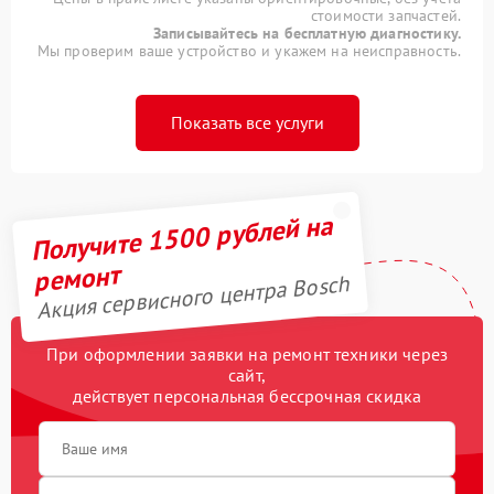
стоимости запчастей.
Записывайтесь на бесплатную диагностику.
Мы проверим ваше устройство и укажем на неисправность.
Показать все услуги
Получите 1500 рублей на
ремонт
Акция сервисного центра Bosch
При оформлении заявки на ремонт техники через
сайт,
действует персональная бессрочная скидка