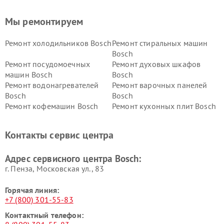
Мы ремонтируем
Ремонт холодильников Bosch
Ремонт стиральных машин
Bosch
Ремонт посудомоечных
Ремонт духовых шкафов
машин Bosch
Bosch
Ремонт водонагревателей
Ремонт варочных панелей
Bosch
Bosch
Ремонт кофемашин Bosch
Ремонт кухонных плит Bosch
Ремонт микроволновых
Ремонт парогенераторов
печей Bosch
Bosch
Контакты сервис центра
Ремонт сушильных автоматов
Ремонт морозильных камер
Bosch
Bosch
Адрес сервисного центра Bosch:
г. Пенза, Московская ул., 83
Горячая линия:
+7 (800) 301-55-83
Контактный телефон: