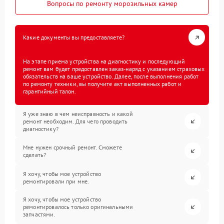
Вопросы по ремонту морозильных камер
Какие документы вы предоставляете?
На этапе приема устройства на диагностику и последующий
ремонт вам будет предоставлен заказ-наряд с указанием страховых
обязательств на ваше устройство. Далее, после выполнения работ
по ремонту техники, вы получите акт выполненных работ и
гарантийный талон.
Я уже знаю в чем неисправность и какой
ремонт необходим. Для чего проводить
диагностику?
Мне нужен срочный ремонт. Сможете
сделать?
Я хочу, чтобы мое устройство
ремонтировали при мне.
Я хочу, чтобы мое устройство
ремонтировалось только оригинальными
запчастями.