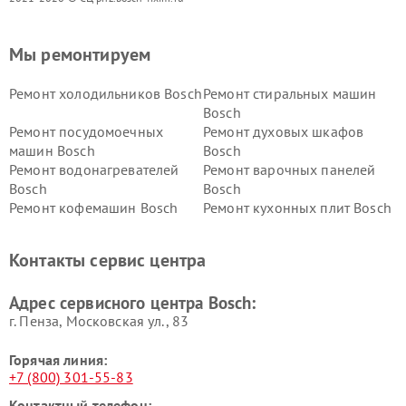
Мы ремонтируем
Ремонт холодильников Bosch
Ремонт стиральных машин
Bosch
Ремонт посудомоечных
Ремонт духовых шкафов
машин Bosch
Bosch
Ремонт водонагревателей
Ремонт варочных панелей
Bosch
Bosch
Ремонт кофемашин Bosch
Ремонт кухонных плит Bosch
Ремонт микроволновых
Ремонт парогенераторов
печей Bosch
Bosch
Контакты сервис центра
Ремонт сушильных автоматов
Ремонт морозильных камер
Bosch
Bosch
Адрес сервисного центра Bosch:
г. Пенза, Московская ул., 83
Горячая линия:
+7 (800) 301-55-83
Контактный телефон: