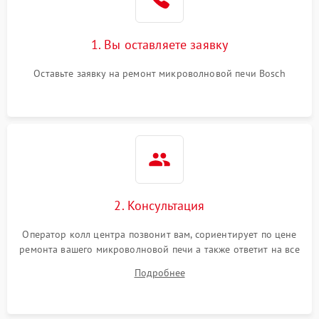
Поломка системы
2200 ₽
Подробнее →
охлаждения
1. Вы оставляете заявку
Не работают сенсорные
2400 ₽
Подробнее →
кнопки
Оставьте заявку на ремонт микроволновой печи Bosch
Не горит подсветка
2000 ₽
Подробнее →
Сломался трансформатор
1000 ₽
Подробнее →
2. Консультация
Оператор колл центра позвонит вам, сориентирует по цене
ремонта вашего микроволновой печи а также ответит на все
ваши вопросы.
Подробнее