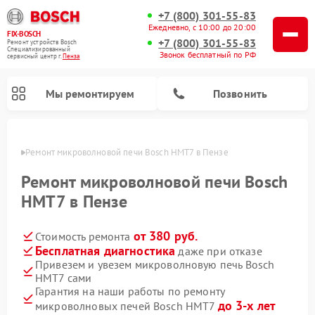
+7 (800) 301-55-83
Ежедневно, с 10:00 до 20:00
FIX-BOSCH
+7 (800) 301-55-83
Ремонт устройств Bosch
Специализированный
Звонок бесплатный по РФ
cервисный центр г.
Пенза
Мы ремонтируем
Позвонить
Пензе
Ремонт микроволновой печи Bosch HMT7 в Пензе
Ремонт микроволновой печи Bosch
HMT7 в Пензе
от 380 руб.
Стоимость ремонта
Бесплатная диагностика
даже при отказе
Привезем и увезем микроволновую печь Bosch
HMT7 сами
Ремонт посудомоечных машин Bosch
Ремонт водонагревателей Bosch
Ремонт морозильных камер Bosch
Ремонт стиральных машин Bosch
Ремонт варочных панелей Bosch
Ремонт сушильных автоматов Bosch
Ремонт сушильных машин Bosch
Гарантия на наши работы по ремонту
до 3-х лет
микроволновых печей Bosch HMT7