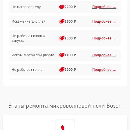
Не нагревает еду
2200 ₽
Подробнее →
Механические повреждения
Искажение дисплея
2800 ₽
Подробнее →
Питание и запуск
Не работает кнопка
Нагрев и приготовление
1500 ₽
Подробнее →
запуска
Программное обеспечение
Искры внутри при работе
1100 ₽
Подробнее →
Не работает гриль
2200 ₽
Подробнее →
Перегрев или отключение
2400 ₽
Подробнее →
во время работы
Появление запаха гари
2400 ₽
Подробнее →
Этапы ремонта микроволновой печи Bosch
Проблемы с вентилятором
2000 ₽
Подробнее →