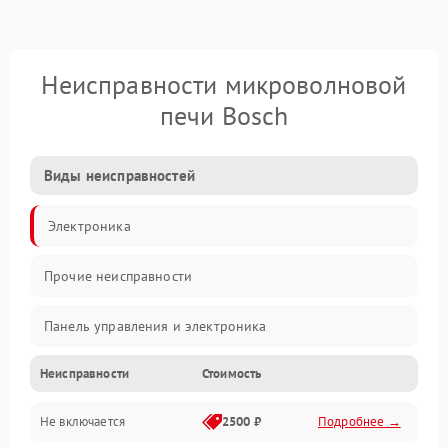
Неисправности микроволновой
печи Bosch
Виды неисправностей
Электроника
Прочие неисправности
Панель управления и электроника
Неисправности
Стоимость
Дверца и корпус
Не включается
2500 ₽
Подробнее →
Механика и внутренние элементы