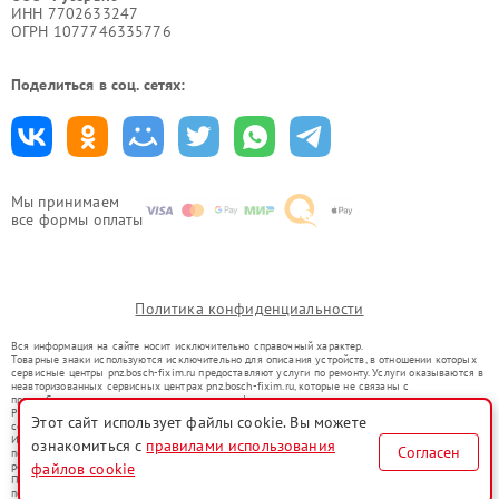
ИНН 7702633247
ОГРН 1077746335776
Поделиться в соц. сетях:
Мы принимаем
все формы оплаты
Политика конфиденциальности
Вся информация на сайте носит исключительно справочный характер.
Товарные знаки используются исключительно для описания устройств, в отношении которых
сервисные центры pnz.bosch-fixim.ru предоставляют услуги по ремонту. Услуги оказываются в
неавторизованных сервисных центрах pnz.bosch-fixim.ru, которые не связаны с
правообладателями товарных знаков или их официальными представителями.
Ремонт осуществляется для устройств, уже введенных в гражданский оборот в соответствии
Этот сайт использует файлы cookie. Вы можете
со статьей 1487 ГК РФ.
Использование товарных знаков не преследует цели индивидуализации услуг или введения
ознакомиться с
правилами использования
Согласен
потребителей в заблуждение, а служит для информирования о предоставляемых услугах по
ремонту техники указанных брендов.
файлов cookie
Представленная на сайте информация не является публичной офертой, определяемой
положениями Статьи 437(2) Гражданского кодекса РФ