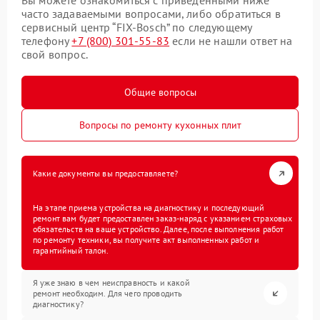
Вы можете ознакомиться с приведенными ниже
часто задаваемыми вопросами, либо обратиться в
сервисный центр “FIX-Bosch” по следующему
телефону
+7 (800) 301-55-83
если не нашли ответ на
свой вопрос.
Общие вопросы
Вопросы по ремонту кухонных плит
Какие документы вы предоставляете?
На этапе приема устройства на диагностику и последующий
ремонт вам будет предоставлен заказ-наряд с указанием страховых
обязательств на ваше устройство. Далее, после выполнения работ
по ремонту техники, вы получите акт выполненных работ и
гарантийный талон.
Я уже знаю в чем неисправность и какой
ремонт необходим. Для чего проводить
диагностику?