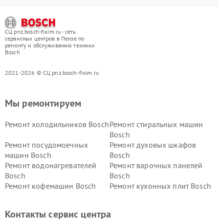
СЦ pnz.bosch-fixim.ru - сеть
сервисных центров в Пензе по
ремонту и обслуживанию техники
Bosch
2021-2026 © СЦ pnz.bosch-fixim.ru
Мы ремонтируем
Ремонт холодильников Bosch
Ремонт стиральных машин
Bosch
Ремонт посудомоечных
Ремонт духовых шкафов
машин Bosch
Bosch
Ремонт водонагревателей
Ремонт варочных панелей
Bosch
Bosch
Ремонт кофемашин Bosch
Ремонт кухонных плит Bosch
Ремонт микроволновых
Ремонт парогенераторов
печей Bosch
Bosch
Контакты сервис центра
Ремонт сушильных автоматов
Ремонт морозильных камер