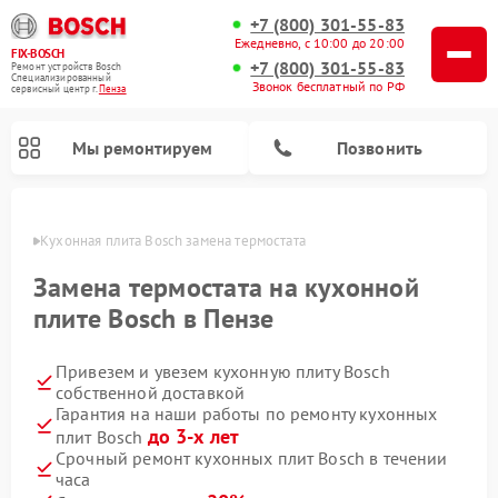
+7 (800) 301-55-83
Ежедневно, с 10:00 до 20:00
FIX-BOSCH
+7 (800) 301-55-83
Ремонт устройств Bosch
Специализированный
Звонок бесплатный по РФ
cервисный центр г.
Пенза
Мы ремонтируем
Позвонить
Пензе
Кухонная плита Bosch замена термостата
Замена термостата на кухонной
плите Bosch в Пензе
Привезем и увезем кухонную плиту Bosch
собственной доставкой
Гарантия на наши работы по ремонту кухонных
до 3-х лет
плит Bosch
Ремонт посудомоечных машин Bosch
Ремонт водонагревателей Bosch
Ремонт морозильных камер Bosch
Ремонт стиральных машин Bosch
Ремонт варочных панелей Bosch
Ремонт микроволновых печей Bosch
Ремонт сушильных автоматов Bosch
Ремонт сушильных машин Bosch
Срочный ремонт кухонных плит Bosch в течении
часа