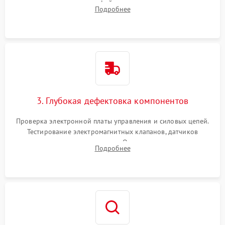
внутренних узлов от кофейных масел, жмыха и накипи.
Подробнее
Промывка дренажных каналов и фильтров с использованием
специализированной химии.
3. Глубокая дефектовка компонентов
Проверка электронной платы управления и силовых цепей.
Тестирование электромагнитных клапанов, датчиков
температуры и расходомера. Оценка степени износа
Подробнее
жерновов кофемолки, уплотнительных колец гидросистемы
и шестерней редуктора.