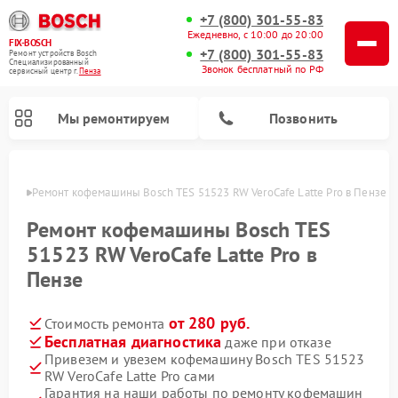
+7 (800) 301-55-83
Ежедневно, с 10:00 до 20:00
FIX-BOSCH
+7 (800) 301-55-83
Ремонт устройств Bosch
Специализированный
Звонок бесплатный по РФ
cервисный центр г.
Пенза
Мы ремонтируем
Позвонить
Пензе
Ремонт кофемашины Bosch TES 51523 RW VeroCafe Latte Pro в Пензе
Ремонт кофемашины Bosch TES
51523 RW VeroCafe Latte Pro в
Пензе
от 280 руб.
Стоимость ремонта
Бесплатная диагностика
даже при отказе
Привезем и увезем кофемашину Bosch TES 51523
Ремонт посудомоечных машин Bosch
Ремонт водонагревателей Bosch
Ремонт морозильных камер Bosch
Ремонт стиральных машин Bosch
Ремонт варочных панелей Bosch
Ремонт микроволновых печей Bosch
Ремонт сушильных автоматов Bosch
Ремонт сушильных машин Bosch
RW VeroCafe Latte Pro сами
Гарантия на наши работы по ремонту кофемашин