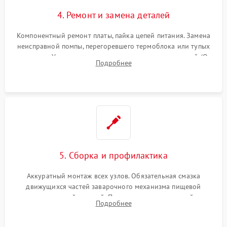
4. Ремонт и замена деталей
Компонентный ремонт платы, пайка цепей питания. Замена
неисправной помпы, перегоревшего термоблока или тупых
жерновов. Установка новых силиконовых уплотнителей (O-
Подробнее
ring) и тефлоновых трубок для надежного устранения
протечек.
5. Сборка и профилактика
Аккуратный монтаж всех узлов. Обязательная смазка
движущихся частей заварочного механизма пищевой
силиконовой смазкой. Проведение программной
Подробнее
декальцинации и очистки системы от кофейных масел.
Надежная фиксация всех соединений.