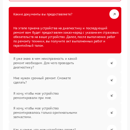
Какие документы вы предоставляете?
На этапе приема устройства на диагностику и последующий
ремонт вам будет предоставлен заказ-наряд с указанием страховых
обязательств на ваше устройство. Далее, после выполнения работ
по ремонту техники, вы получите акт выполненных работ и
гарантийный талон.
Я уже знаю в чем неисправность и какой
ремонт необходим. Для чего проводить
диагностику?
Мне нужен срочный ремонт. Сможете
сделать?
Я хочу, чтобы мое устройство
ремонтировали при мне.
Я хочу, чтобы мое устройство
ремонтировалось только оригинальными
запчастями.
Как я узнаю, что мое устройство готово?