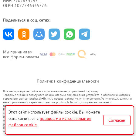
ИНН 7702633247
ОГРН 1077746335776
Поделиться в соц. сетях:
Мы принимаем
все формы оплаты
Политика конфиденциальности
Вся информация на сайте носит исключительно справочный характер.
Товарные знаки используются исключительно для описания устройств, в отношении которых
сервисные центры pnz.bosch-fixim.ru предоставляют услуги по ремонту. Услуги оказываются в
неавторизованных сервисных центрах pnz.bosch-fixim.ru, которые не связаны с
правообладателями товарных знаков или их официальными представителями.
Ремонт осуществляется для устройств, уже введенных в гражданский оборот в соответствии
Этот сайт использует файлы cookie. Вы можете
со статьей 1487 ГК РФ.
Использование товарных знаков не преследует цели индивидуализации услуг или введения
ознакомиться с
правилами использования
Согласен
потребителей в заблуждение, а служит для информирования о предоставляемых услугах по
ремонту техники указанных брендов.
файлов cookie
Представленная на сайте информация не является публичной офертой, определяемой
положениями Статьи 437(2) Гражданского кодекса РФ