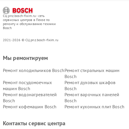
СЦ pnz.bosch-fixim.ru - сеть
сервисных центров в Пензе по
ремонту и обслуживанию техники
Bosch
2021-2026 © СЦ pnz.bosch-fixim.ru
Мы ремонтируем
Ремонт холодильников Bosch
Ремонт стиральных машин
Bosch
Ремонт посудомоечных
Ремонт духовых шкафов
машин Bosch
Bosch
Ремонт водонагревателей
Ремонт варочных панелей
Bosch
Bosch
Ремонт кофемашин Bosch
Ремонт кухонных плит Bosch
Ремонт микроволновых
Ремонт парогенераторов
печей Bosch
Bosch
Контакты сервис центра
Ремонт сушильных автоматов
Ремонт морозильных камер