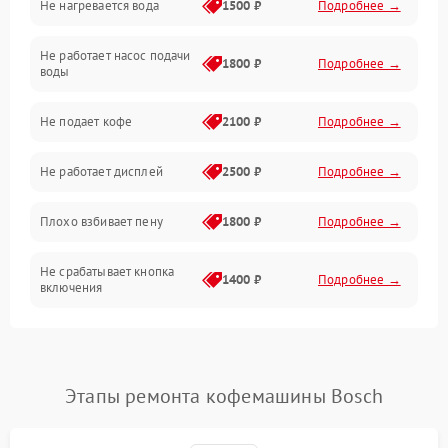
Не нагревается вода
1500 ₽
Подробнее →
Включение и работа
Не работает насос подачи
Проблемы с водой
1800 ₽
Подробнее →
воды
Проблемы с капучинатором и паром
Не подает кофе
2100 ₽
Подробнее →
Управление и электроника
Не работает дисплей
2500 ₽
Подробнее →
Программное обеспечение
Плохо взбивает пену
1800 ₽
Подробнее →
Не срабатывает кнопка
1400 ₽
Подробнее →
включения
Запах гари при работе
1800 ₽
Подробнее →
Постоянные сбои в работе
1500 ₽
Подробнее →
Этапы ремонта кофемашины Bosch