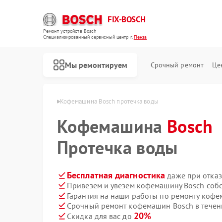
FIX-BOSCH
Ремонт устройств Bosch
Специализированный cервисный центр г.
Пенза
Мы ремонтируем
Срочный ремонт
Це
ашин Bosch в Пензе
Кофемашина Bosch протечка воды
Кофемашина
Bosch
Протечка воды
Бесплатная диагностика
даже при отказ
Привезем и увезем кофемашину Bosch соб
Гарантия на наши работы по ремонту коф
Срочный ремонт кофемашин Bosch в течен
20%
Скидка для вас до
Ремонт стиральных машин Bosch
Ремонт посудомоечных машин Bosch
Ремонт духовых шкафов Bosch
Ремонт водонагревателей Bosch
Ремонт варочных панелей Bosch
Ремонт микроволновых печей Bosch
Ремонт парогенераторов Bosch
Ремонт сушильных автоматов Bosch
Ремонт морозильных камер Bosch
Ремонт сушильных машин Bosch