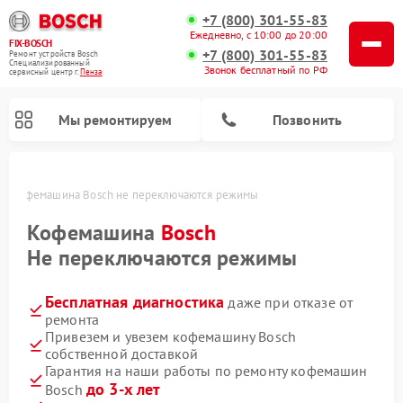
+7 (800) 301-55-83
Ежедневно, с 10:00 до 20:00
FIX-BOSCH
+7 (800) 301-55-83
Ремонт устройств Bosch
Специализированный
Звонок бесплатный по РФ
cервисный центр г.
Пенза
Мы ремонтируем
Позвонить
зе
Кофемашина Bosch не переключаются режимы
Кофемашина
Bosch
Не переключаются режимы
Бесплатная диагностика
даже при отказе от
ремонта
Привезем и увезем кофемашину Bosch
собственной доставкой
Ремонт посудомоечных машин Bosch
Ремонт водонагревателей Bosch
Ремонт морозильных камер Bosch
Ремонт стиральных машин Bosch
Ремонт варочных панелей Bosch
Ремонт микроволновых печей Bosch
Ремонт сушильных автоматов Bosch
Ремонт сушильных машин Bosch
Гарантия на наши работы по ремонту кофемашин
до 3-х лет
Bosch