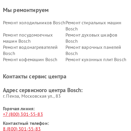
Мы ремонтируем
Ремонт холодильников Bosch
Ремонт стиральных машин
Bosch
Ремонт посудомоечных
Ремонт духовых шкафов
машин Bosch
Bosch
Ремонт водонагревателей
Ремонт варочных панелей
Bosch
Bosch
Ремонт кофемашин Bosch
Ремонт кухонных плит Bosch
Ремонт микроволновых
Ремонт парогенераторов
печей Bosch
Bosch
Контакты сервис центра
Ремонт сушильных автоматов
Ремонт морозильных камер
Bosch
Bosch
Адрес сервисного центра Bosch:
г. Пенза, Московская ул., 83
Горячая линия:
+7 (800) 301-55-83
Контактный телефон:
8 (800) 301-55-83