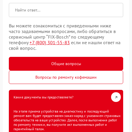
Вы можете ознакомиться с приведенными ниже
часто задаваемыми вопросами, либо обратиться в
сервисный центр “FIX-Bosch” по следующему
телефону
+7 (800) 301-55-83
если не нашли ответ на
свой вопрос.
Общие вопросы
Вопросы по ремонту кофемашин
Какие документы вы предоставляете?
На этапе приема устройства на диагностику и последующий
ремонт вам будет предоставлен заказ-наряд с указанием страховых
обязательств на ваше устройство. Далее, после выполнения работ
по ремонту техники, вы получите акт выполненных работ и
гарантийный талон.