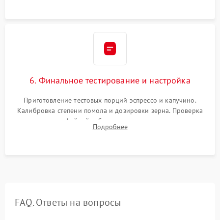
Надежная фиксация всех соединений.
6. Финальное тестирование и настройка
Приготовление тестовых порций эспрессо и капучино.
Калибровка степени помола и дозировки зерна. Проверка
плотности кофейной таблетки, температуры напитка и
Подробнее
качества молочной пены. Контроль отсутствия посторонних
шумов и протечек.
FAQ. Ответы на вопросы