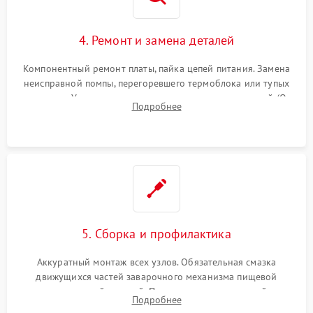
4. Ремонт и замена деталей
Компонентный ремонт платы, пайка цепей питания. Замена
неисправной помпы, перегоревшего термоблока или тупых
жерновов. Установка новых силиконовых уплотнителей (O-
Подробнее
ring) и тефлоновых трубок для надежного устранения
протечек.
5. Сборка и профилактика
Аккуратный монтаж всех узлов. Обязательная смазка
движущихся частей заварочного механизма пищевой
силиконовой смазкой. Проведение программной
Подробнее
декальцинации и очистки системы от кофейных масел.