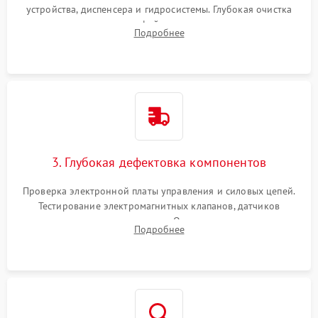
устройства, диспенсера и гидросистемы. Глубокая очистка
внутренних узлов от кофейных масел, жмыха и накипи.
Подробнее
Промывка дренажных каналов и фильтров с использованием
специализированной химии.
3. Глубокая дефектовка компонентов
Проверка электронной платы управления и силовых цепей.
Тестирование электромагнитных клапанов, датчиков
температуры и расходомера. Оценка степени износа
Подробнее
жерновов кофемолки, уплотнительных колец гидросистемы
и шестерней редуктора.