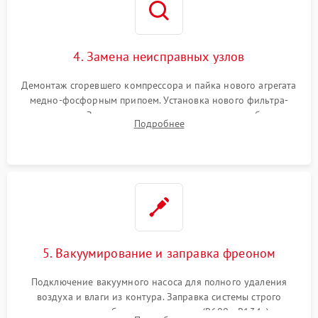
4. Замена неисправных узлов
Демонтаж сгоревшего компрессора и пайка нового агрегата
медно-фосфорным припоем. Установка нового фильтра-
осушителя. Замена изношенных вентиляторов обдува,
Подробнее
сломанных заслонок или поврежденных дверных петель.
5. Вакуумирование и заправка фреоном
Подключение вакуумного насоса для полного удаления
воздуха и влаги из контура. Заправка системы строго
дозированным объемом хладагента (R600a, R134a) по