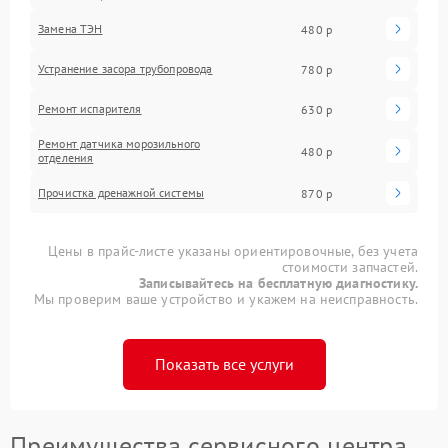
Замена ТЭН
480 р
Устранение засора трубопровода
780 р
Ремонт испарителя
630 р
Ремонт датчика морозильного
480 р
отделения
Прочистка дренажной системы
870 р
Цены в прайс-листе указаны ориентировочные, без учета
стоимости запчастей.
Записывайтесь на бесплатную диагностику.
Мы проверим ваше устройство и укажем на неисправность.
Показать все услуги
Преимущества сервисного центра