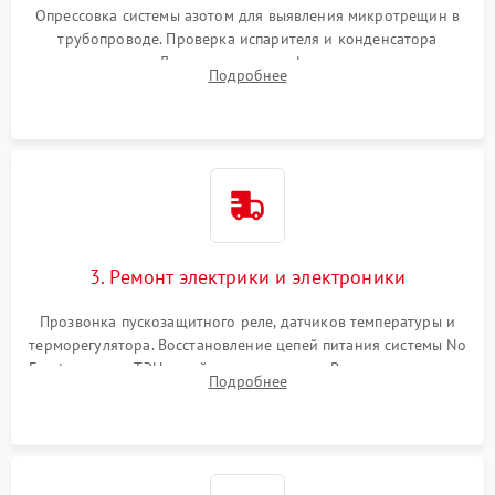
Опрессовка системы азотом для выявления микротрещин в
трубопроводе. Проверка испарителя и конденсатора
течеискателем. Демонтаж старого фильтра-осушителя и
Подробнее
продувка капиллярной трубки для устранения засоров.
3. Ремонт электрики и электроники
Прозвонка пускозащитного реле, датчиков температуры и
терморегулятора. Восстановление цепей питания системы No
Frost, включая ТЭН оттайки и вентилятор. Ремонт или замена
Подробнее
платы управления при сбоях алгоритмов.