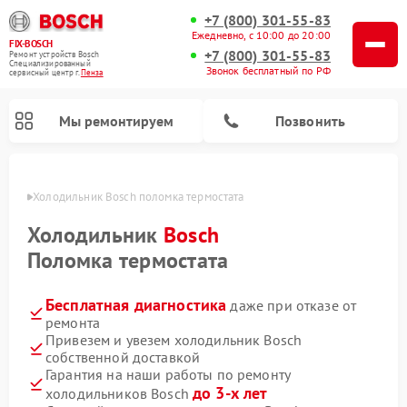
+7 (800) 301-55-83
Ежедневно, с 10:00 до 20:00
FIX-BOSCH
+7 (800) 301-55-83
Ремонт устройств Bosch
Специализированный
Звонок бесплатный по РФ
cервисный центр г.
Пенза
Мы ремонтируем
Позвонить
Пензе
Холодильник Bosch поломка термостата
Холодильник
Bosch
Поломка термостата
Бесплатная диагностика
даже при отказе от
ремонта
Привезем и увезем холодильник Bosch
собственной доставкой
Ремонт стиральных машин Bosch
Ремонт варочных панелей Bosch
Ремонт морозильных камер Bosch
Ремонт посудомоечных машин Bosch
Ремонт водонагревателей Bosch
Ремонт микроволновых печей Bosch
Ремонт сушильных автоматов Bosch
Ремонт сушильных машин Bosch
Гарантия на наши работы по ремонту
до 3-х лет
холодильников Bosch