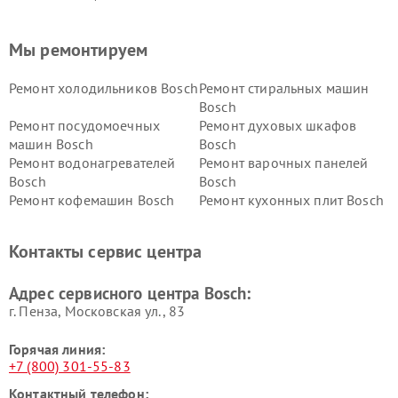
Мы ремонтируем
Ремонт холодильников Bosch
Ремонт стиральных машин
Bosch
Ремонт посудомоечных
Ремонт духовых шкафов
машин Bosch
Bosch
Ремонт водонагревателей
Ремонт варочных панелей
Bosch
Bosch
Ремонт кофемашин Bosch
Ремонт кухонных плит Bosch
Ремонт микроволновых
Ремонт парогенераторов
печей Bosch
Bosch
Контакты сервис центра
Ремонт сушильных автоматов
Ремонт морозильных камер
Bosch
Bosch
Адрес сервисного центра Bosch:
г. Пенза, Московская ул., 83
Горячая линия:
+7 (800) 301-55-83
Контактный телефон: