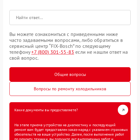
Вы можете ознакомиться с приведенными ниже
часто задаваемыми вопросами, либо обратиться в
сервисный центр “FIX-Bosch” по следующему
телефону
+7 (800) 301-55-83
если не нашли ответ на
свой вопрос.
Общие вопросы
Вопросы по ремонту холодильников
Какие документы вы предоставляете?
На этапе приема устройства на диагностику и последующий
ремонт вам будет предоставлен заказ-наряд с указанием страховых
обязательств на ваше устройство. Далее, после выполнения работ
по ремонту техники, вы получите акт выполненных работ и