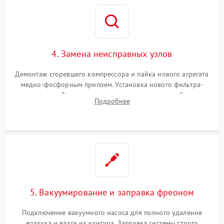
4. Замена неисправных узлов
Демонтаж сгоревшего компрессора и пайка нового агрегата
медно-фосфорным припоем. Установка нового фильтра-
осушителя. Замена изношенных вентиляторов обдува,
Подробнее
сломанных заслонок или поврежденных дверных петель.
5. Вакуумирование и заправка фреоном
Подключение вакуумного насоса для полного удаления
воздуха и влаги из контура. Заправка системы строго