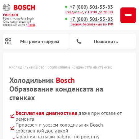
+7 (800) 301-55-83
Ежедневно, с 10:00 до 20:00
FIX-BOSCH
+7 (800) 301-55-83
Ремонт устройств Bosch
Специализированный
Звонок бесплатный по РФ
cервисный центр г.
Пенза
Мы ремонтируем
Позвонить
Пензе
Холодильник Bosch образование конденсата на стенках
Холодильник
Bosch
Образование конденсата на
стенках
Бесплатная диагностика
даже при отказе от
ремонта
Привезем и увезем холодильник Bosch
Ремонт стиральных машин Bosch
Ремонт варочных панелей Bosch
Ремонт морозильных камер Bosch
Ремонт посудомоечных машин Bosch
Ремонт водонагревателей Bosch
Ремонт микроволновых печей Bosch
Ремонт сушильных автоматов Bosch
Ремонт сушильных машин Bosch
собственной доставкой
Гарантия на наши работы по ремонту