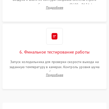
дозированным объемом хладагента (R600a, R134a) по
Подробнее
электронным весам. Контроль рабочего давления в системе.
6. Финальное тестирование работы
Запуск холодильника для проверки скорости выхода на
заданную температуру в камерах. Контроль уровня шума
компрессора, отсутствия обмерзания стенок и корректного
Подробнее
срабатывания системы автоматической оттайки.