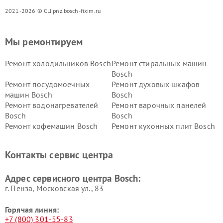
2021-2026 © СЦ pnz.bosch-fixim.ru
Мы ремонтируем
Ремонт холодильников Bosch
Ремонт стиральных машин
Bosch
Ремонт посудомоечных
Ремонт духовых шкафов
машин Bosch
Bosch
Ремонт водонагревателей
Ремонт варочных панелей
Bosch
Bosch
Ремонт кофемашин Bosch
Ремонт кухонных плит Bosch
Ремонт микроволновых
Ремонт парогенераторов
печей Bosch
Bosch
Контакты сервис центра
Ремонт сушильных автоматов
Ремонт морозильных камер
Bosch
Bosch
Адрес сервисного центра Bosch:
г. Пенза, Московская ул., 83
Горячая линия:
+7 (800) 301-55-83