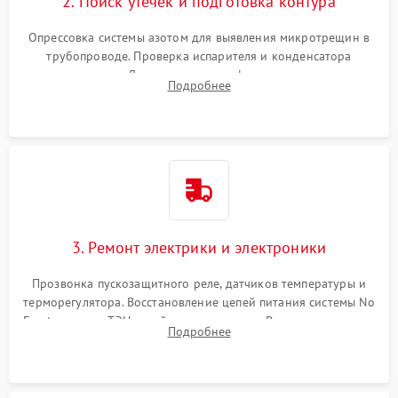
2. Поиск утечек и подготовка контура
Опрессовка системы азотом для выявления микротрещин в
трубопроводе. Проверка испарителя и конденсатора
течеискателем. Демонтаж старого фильтра-осушителя и
Подробнее
продувка капиллярной трубки для устранения засоров.
3. Ремонт электрики и электроники
Прозвонка пускозащитного реле, датчиков температуры и
терморегулятора. Восстановление цепей питания системы No
Frost, включая ТЭН оттайки и вентилятор. Ремонт или замена
Подробнее
платы управления при сбоях алгоритмов.